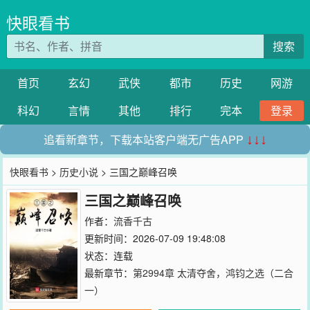
快眼看书
搜索
首页
玄幻
武侠
都市
历史
网游
科幻
言情
其他
排行
完本
登录
追看新章节，下载本站客户端无广告APP
↓↓↓
快眼看书
>
历史小说
> 三国之巅峰召唤
三国之巅峰召唤
作者：
流香千古
更新时间：2026-07-09 19:48:08
状态：连载
最新章节：
第2994章 太清夺舍，鸿钧之选（二合
一）