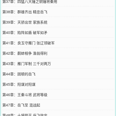
第37章：四猛八大锤之铜锤将秦用
第38章：群雄齐出 精忠岳飞
第39章：天骄出世 家族系统
第40章：陷阵如盾 破军如矛
第41章：良玉守雁门 张辽领破军
第42章：鹬蚌相争 渔翁得利
第43章：雁门军制 三千对两万
第44章：困顿的岳飞
第45章：阳谋对阳谋
第46章：王秦斗将 武将等级
第47章：岳飞至 混战起
第48章：十将陨灭 岳飞效忠