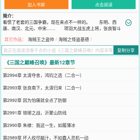
加入书架
点击阅读
简介：
看惯了老套的三国争霸，现在来点不一样的。 东明、西
唐、南汉、北元、中宋…… 项羽大战五虎上将，张良智斗
鬼谷子，白起VS韩信…… 最强大的诸侯阵容，最巅峰的文武群
其它作品：
海贼王之盗帅
/
海贼之怪盗基德
/
英，最艰难的一
您要是觉得《
三国之巅峰召唤
》还不错的话请不要忘记向您QQ群和微
复制分享
博微信里的朋友推荐哦！
《三国之巅峰召唤》最新12章节
第2994章 太清夺舍，鸿钧之选（二合一）
第2993章 张良南下，太清归来（二合一）
第2992章 因为怕痛就全点了防御
第2991章 琅琊之战，沂蒙山防线
第2990章 朱棣：我这一生，如履薄冰
第2989章 坏人绞尽脑汁，不如蠢人灵机一动