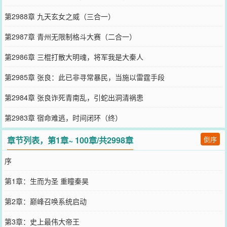
第2988章 九天玄女之威（三合一）
第2987章 青州无限制格斗大赛（二合一）
第2986章 三棍打散大明魂，将军我是大秦人
第2985章 张良：此已非寻常暴民，当施以雷霆手段
第2984章 张良诈死青南乱，引蛇出洞清祸患
第2983章 宿命难逃，时间闭环（终）
章节列表，第1章~ 100章/共2998章
倒序
序
第1章：生而为圣 重瞳秦昊
第2章：巅峰召唤系统启动
第3章：史上最伟大帝王