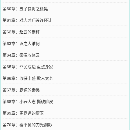
第60章：五子良将之徐晃
第61章：戏志才巧设连环计
第62章：赵云的崇拜
第63章：汉之大谁何
第64章：秦温收赵云
第65章：罪民戍边 盘点身家
第66章：收获丰盛 欺人太甚
第67章：霸道的秦昊
第68章：小云大志 撕破脸皮
第69章：更霸道的贾玉
第70章：看不见的刀光剑影