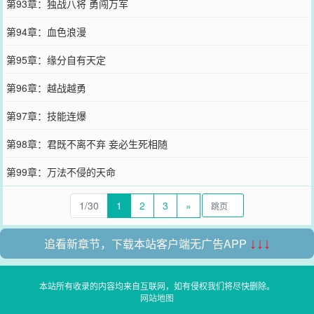
第93章：独战八将 勇闯万军
第94章：血色浪漫
第95章：缘分自有天定
第96章：越战越勇
第97章：技能连爆
第98章：君既不离不弃 妾必生死相随
第99章：万法不侵的天命
1/30
1
2
3
»
追看新章节，下载本站客户端无广告APP
↓↓↓
本站所有收录的内容均来自互联网，如有侵权我们将尽快删除。
网站地图