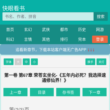
快眼看书
搜索
首页
玄幻
武侠
都市
历史
网游
科幻
言情
其他
排行
完本
登录
追看新章节，下载本站客户端无广告APP
↓↓↓
字体
大
中
小
换手
关灯
第一卷 第67章 荣苍玄坐化-《五年内必死？我选择速
通修仙界！》
上一章
目录
存书签
下一章
第(2/3)页