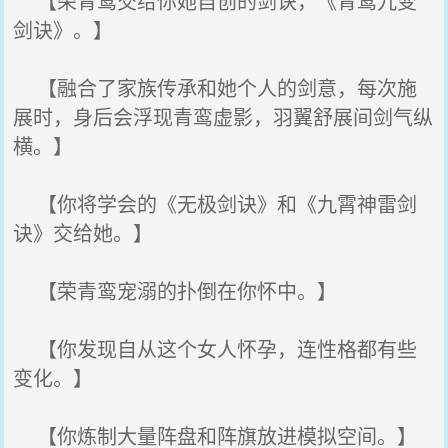
【荣青鸾交给你她自创的剑诀，《青鸾九变
剑诀》。】
【融合了家族传承和她个人的剑意，每次施
展时，身后会浮现青鸾虚影，羽翼舒展间剑气纵
横。】
【你将学会的《无极剑诀》和《九霄神雷剑
诀》交给她。】
【荣青鸾宠溺的扑倒在你怀中。】
【你发现自从这个女人怀孕，连性格都有些
变化。】
【你炼制大量阵盘和阵旗放进模拟空间。】