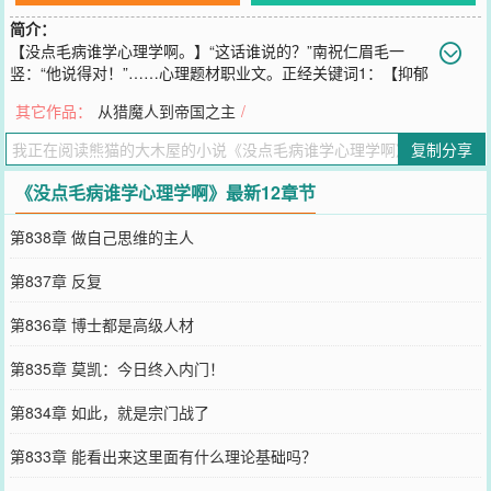
简介：
【没点毛病谁学心理学啊。】“这话谁说的？”南祝仁眉毛一
竖：“他说得对！”……心理题材职业文。正经关键词1：【抑郁
症】【人格障碍】【疑病障碍】【创伤后应激障碍】【俄狄浦斯情
其它作品：
从猎魔人到帝国之主
/
结】【群体盲思】，等。正经关键词2：【大五人格】【行为矫正】
【梦境解析】【箱庭治疗】【合理情绪疗法】，等。
复制分享
您要是觉得《
没点毛病谁学心理学啊
》还不错的话请不要忘记向您QQ
群和微博微信里的朋友推荐哦！
《没点毛病谁学心理学啊》最新12章节
第838章 做自己思维的主人
第837章 反复
第836章 博士都是高级人材
第835章 莫凯：今日终入内门！
第834章 如此，就是宗门战了
第833章 能看出来这里面有什么理论基础吗？