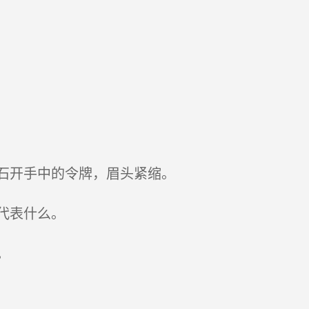
石开手中的令牌，眉头紧缩。
代表什么。
。