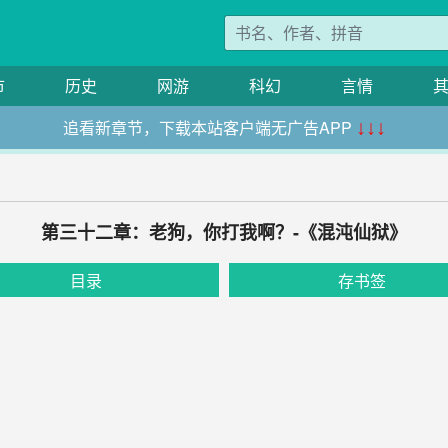
市
历史
网游
科幻
言情
追看新章节，下载本站客户端无广告APP
↓↓↓
第三十二章：老狗，你打我啊？-《混沌仙狱》
目录
存书签