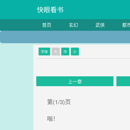
快眼看书
首页
玄幻
武侠
都
字体
大
中
小
上一章
第(1/3)页
嗡！