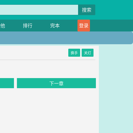
搜索
其他
排行
完本
登录
换手
关灯
下一章