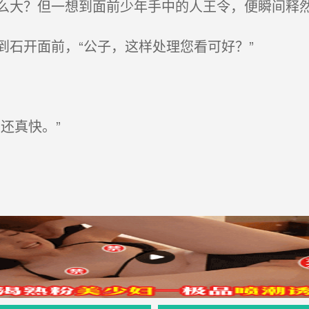
大？但一想到面前少年手中的人王令，便瞬间释
石开面前，“公子，这样处理您看可好？”
还真快。”