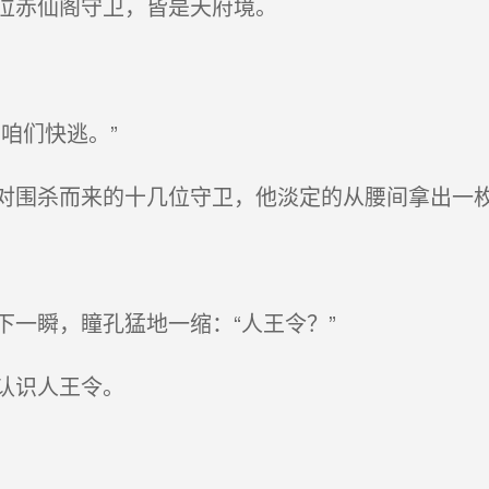
位赤仙阁守卫，皆是天府境。
咱们快逃。”
围杀而来的十几位守卫，他淡定的从腰间拿出一
一瞬，瞳孔猛地一缩：“人王令？”
认识人王令。