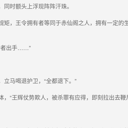
，同时额头上浮现阵阵汗珠。
矩，王令拥有者等同于赤仙阁之人，拥有一定的生
者出手……”
立马喝退护卫，“全都退下。”
，“王辉仗势欺人，被杀罪有应得，即刻拉出去鞭尸