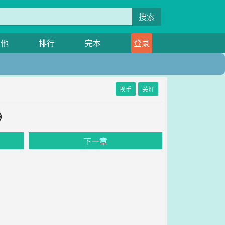
搜索
其他
排行
完本
登录
换手
关灯
》
下一章