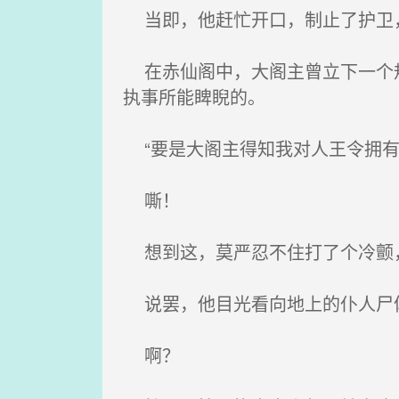
当即，他赶忙开口，制止了护卫
在赤仙阁中，大阁主曾立下一个规
执事所能睥睨的。
“要是大阁主得知我对人王令拥有
嘶！
想到这，莫严忍不住打了个冷颤，
说罢，他目光看向地上的仆人尸体
啊？