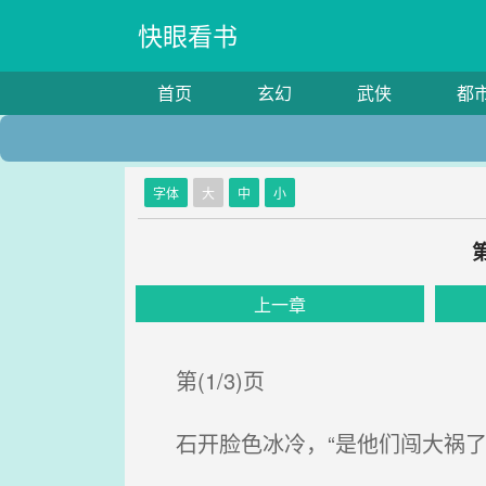
快眼看书
首页
玄幻
武侠
都
字体
大
中
小
上一章
第(1/3)页
石开脸色冰冷，“是他们闯大祸了