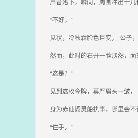
声音落下，瞬间，周围冲出十几
“不好。”
见状，冷秋霜脸色巨变，“公子，
然而，此时的石开一脸淡然，面对
“这是？”
见到这枚令牌，莫严眉头一皱，下
身为赤仙阁灵船执事，哪里会不
“住手。”