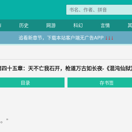
市
历史
网游
科幻
言情
追看新章节，下载本站客户端无广告APP
↓↓↓
第四十五章：天不亡我石开，枪道万古如长夜-《混沌仙狱
目录
存书签
。”