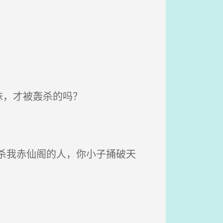
妹，才被轰杀的吗？
杀我赤仙阁的人，你小子捅破天